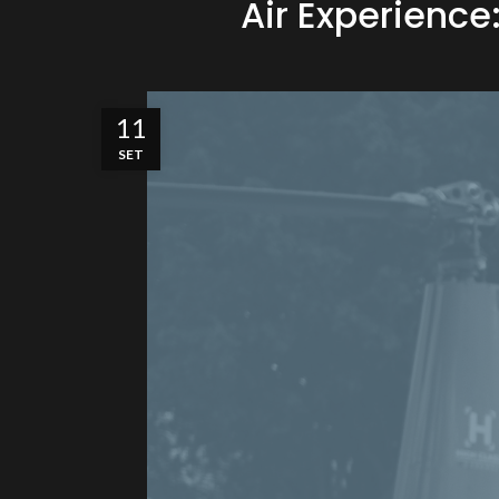
Air Experienc
11
SET