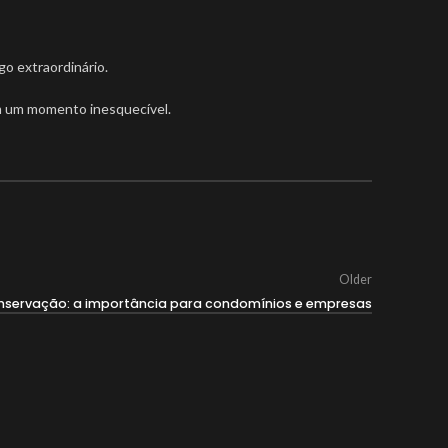
go extraordinário.
em um momento inesquecível.
Older
nservação: a importância para condomínios e empresas