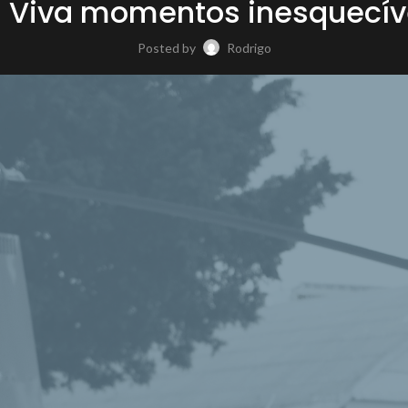
e: Viva momentos inesquecíve
Posted by
Rodrigo